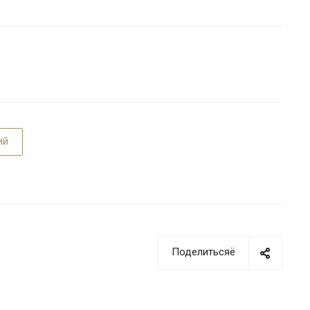
ий
Поделитьсяё